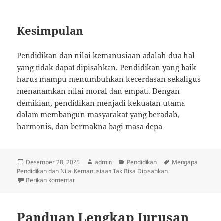
Kesimpulan
Pendidikan dan nilai kemanusiaan adalah dua hal
yang tidak dapat dipisahkan. Pendidikan yang baik
harus mampu menumbuhkan kecerdasan sekaligus
menanamkan nilai moral dan empati. Dengan
demikian, pendidikan menjadi kekuatan utama
dalam membangun masyarakat yang beradab,
harmonis, dan bermakna bagi masa depa
Diposkan
Penulis
Kategori
Tag
Desember 28, 2025
admin
Pendidikan
Mengapa
pada
Pendidikan dan Nilai Kemanusiaan Tak Bisa Dipisahkan
untuk Mengapa Pendidikan dan Nilai Kemanusiaan Ta
Berikan komentar
Panduan Lengkap Jurusan