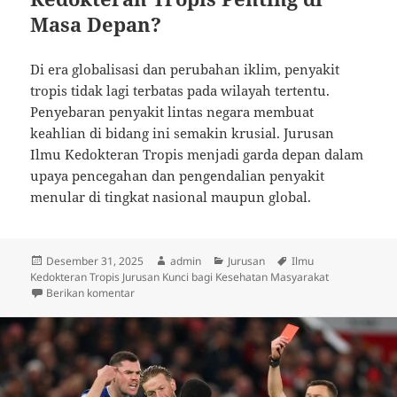
Masa Depan?
Di era globalisasi dan perubahan iklim, penyakit
tropis tidak lagi terbatas pada wilayah tertentu.
Penyebaran penyakit lintas negara membuat
keahlian di bidang ini semakin krusial. Jurusan
Ilmu Kedokteran Tropis menjadi garda depan dalam
upaya pencegahan dan pengendalian penyakit
menular di tingkat nasional maupun global.
Diposkan
Penulis
Kategori
Tag
Desember 31, 2025
admin
Jurusan
Ilmu
pada
Kedokteran Tropis Jurusan Kunci bagi Kesehatan Masyarakat
untuk Ilmu Kedokteran Tropis Jurusan Kunci bagi Ke
Berikan komentar