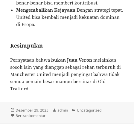
benar-benar bisa memberi kontribusi.
Mengembalikan Kejayaan
Dengan strategi tepat,
United bisa kembali menjadi kekuatan dominan
di Eropa.
Kesimpulan
Pernyataan bahwa
bukan Juan Veron
melainkan
sosok lain yang dianggap sebagai rekan terburuk di
Manchester United menjadi pengingat bahwa tidak
semua pemain besar mampu bersinar di Old
Trafford.
Diposkan
Penulis
Kategori
Desember 29, 2025
admin
Uncategorized
pada
untuk Bukan Juan Veron, Inilah Rekan Paling Menge
Berikan komentar