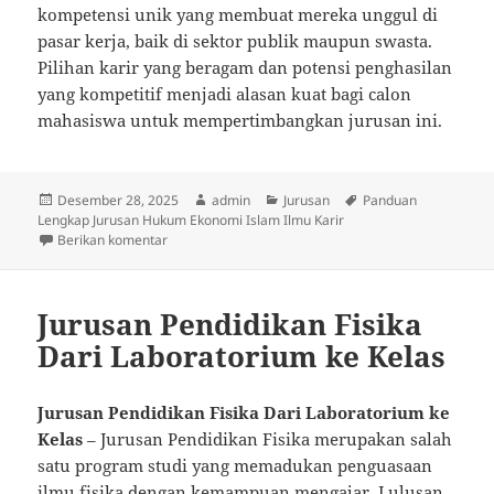
kompetensi unik yang membuat mereka unggul di
pasar kerja, baik di sektor publik maupun swasta.
Pilihan karir yang beragam dan potensi penghasilan
yang kompetitif menjadi alasan kuat bagi calon
mahasiswa untuk mempertimbangkan jurusan ini.
Diposkan
Penulis
Kategori
Tag
Desember 28, 2025
admin
Jurusan
Panduan
pada
Lengkap Jurusan Hukum Ekonomi Islam Ilmu Karir
untuk Panduan Lengkap Jurusan Hukum Ekonomi Isla
Berikan komentar
Jurusan Pendidikan Fisika
Dari Laboratorium ke Kelas
Jurusan Pendidikan Fisika Dari Laboratorium ke
Kelas
– Jurusan Pendidikan Fisika merupakan salah
satu program studi yang memadukan penguasaan
ilmu fisika dengan kemampuan mengajar. Lulusan