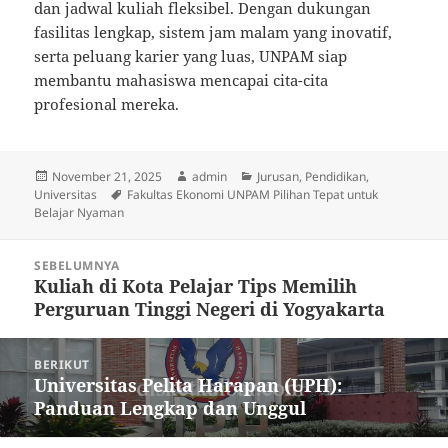
dan jadwal kuliah fleksibel. Dengan dukungan
fasilitas lengkap, sistem jam malam yang inovatif,
serta peluang karier yang luas, UNPAM siap
membantu mahasiswa mencapai cita-cita
profesional mereka.
Diposkan
Penulis
Kategori
November 21, 2025
admin
Jurusan
,
Pendidikan
,
pada
Tag
Universitas
Fakultas Ekonomi UNPAM Pilihan Tepat untuk
Belajar Nyaman
Navigasi
SEBELUMNYA
pos
Kuliah di Kota Pelajar Tips Memilih
Pos
Perguruan Tinggi Negeri di Yogyakarta
sebelumnya:
BERIKUT
Universitas Pelita Harapan (UPH):
Pos
Panduan Lengkap dan Unggul
berikutnya: