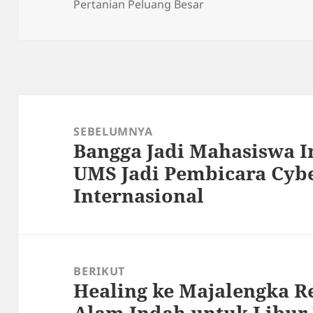
pada
Pertanian Peluang Besar
Navigasi
pos
SEBELUMNYA
Bangga Jadi Mahasiswa I
Pos
UMS Jadi Pembicara Cybe
sebelumnya:
Internasional
BERIKUT
Healing ke Majalengka 
Pos
Alam Indah untuk Libur
berikutnya: