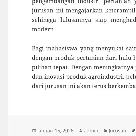
pengembangan industri pertanian ya
jurusan ini mengajarkan keterampila
sehingga lulusannya siap menghad
modern.
Bagi mahasiswa yang menyukai sains
dengan produk pertanian dari hulu hi
pilihan tepat. Dengan meningkatnya
dan inovasi produk agroindustri, pel
dari jurusan ini akan terus berkemb
Diposkan
Penulis
Kategori
Januari 15, 2026
admin
Jurusan