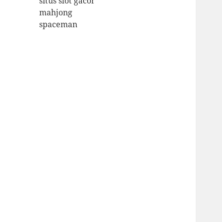
situs slot gacor
mahjong
spaceman