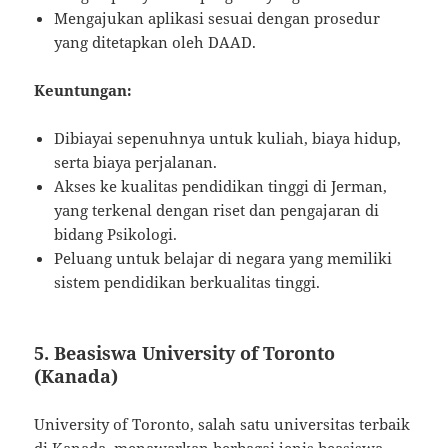
Mengajukan aplikasi sesuai dengan prosedur
yang ditetapkan oleh DAAD.
Keuntungan:
Dibiayai sepenuhnya untuk kuliah, biaya hidup,
serta biaya perjalanan.
Akses ke kualitas pendidikan tinggi di Jerman,
yang terkenal dengan riset dan pengajaran di
bidang Psikologi.
Peluang untuk belajar di negara yang memiliki
sistem pendidikan berkualitas tinggi.
5.
Beasiswa University of Toronto
(Kanada)
University of Toronto, salah satu universitas terbaik
di Kanada, menawarkan berbagai jenis beasiswa