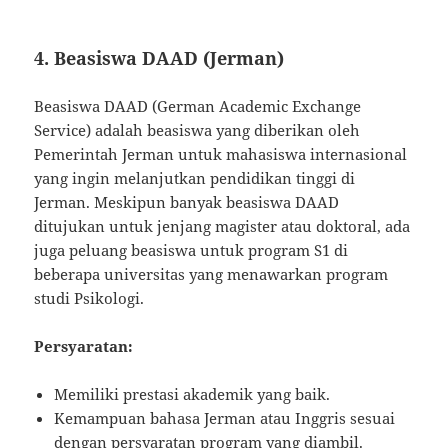
4.
Beasiswa DAAD (Jerman)
Beasiswa DAAD (German Academic Exchange
Service) adalah beasiswa yang diberikan oleh
Pemerintah Jerman untuk mahasiswa internasional
yang ingin melanjutkan pendidikan tinggi di
Jerman. Meskipun banyak beasiswa DAAD
ditujukan untuk jenjang magister atau doktoral, ada
juga peluang beasiswa untuk program S1 di
beberapa universitas yang menawarkan program
studi Psikologi.
Persyaratan:
Memiliki prestasi akademik yang baik.
Kemampuan bahasa Jerman atau Inggris sesuai
dengan persyaratan program yang diambil.