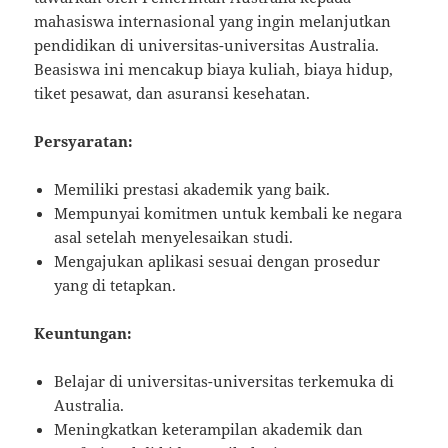
mahasiswa internasional yang ingin melanjutkan
pendidikan di universitas-universitas Australia.
Beasiswa ini mencakup biaya kuliah, biaya hidup,
tiket pesawat, dan asuransi kesehatan.
Persyaratan:
Memiliki prestasi akademik yang baik.
Mempunyai komitmen untuk kembali ke negara
asal setelah menyelesaikan studi.
Mengajukan aplikasi sesuai dengan prosedur
yang di tetapkan.
Keuntungan:
Belajar di universitas-universitas terkemuka di
Australia.
Meningkatkan keterampilan akademik dan