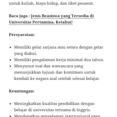
untuk kuliah, biaya hidup, dan tiket pesawat.
Baca juga :
Jenis Beasiswa yang Tersedia di
Universitas Pertamina, Ketahui!
Persyaratan:
Memiliki gelar sarjana atau setara dengan gelar
yang diakui.
Memiliki pengalaman kerja minimal dua tahun.
Menyusun esai dan wawancara yang
menunjukkan tujuan dan komitmen untuk
kembali ke negara asal setelah selesai belajar.
Keuntungan:
Meningkatkan kualitas pendidikan dengan
belajar di universitas ternama di Inggris.
Mendapatkan pengalaman internasional yang