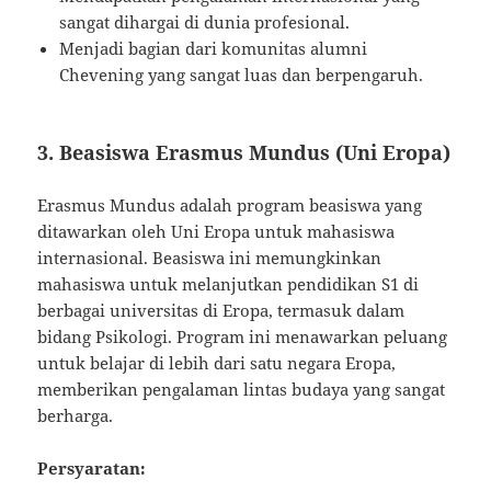
sangat dihargai di dunia profesional.
Menjadi bagian dari komunitas alumni
Chevening yang sangat luas dan berpengaruh.
3.
Beasiswa Erasmus Mundus (Uni Eropa)
Erasmus Mundus adalah program beasiswa yang
ditawarkan oleh Uni Eropa untuk mahasiswa
internasional. Beasiswa ini memungkinkan
mahasiswa untuk melanjutkan pendidikan S1 di
berbagai universitas di Eropa, termasuk dalam
bidang Psikologi. Program ini menawarkan peluang
untuk belajar di lebih dari satu negara Eropa,
memberikan pengalaman lintas budaya yang sangat
berharga.
Persyaratan: