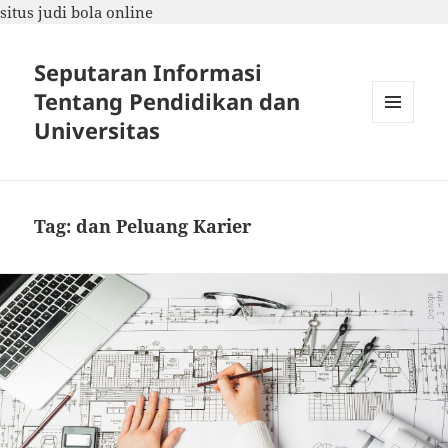
situs judi bola online
Seputaran Informasi
Tentang Pendidikan dan
Universitas
MENU
DAN
WIDGET
Tag:
dan Peluang Karier