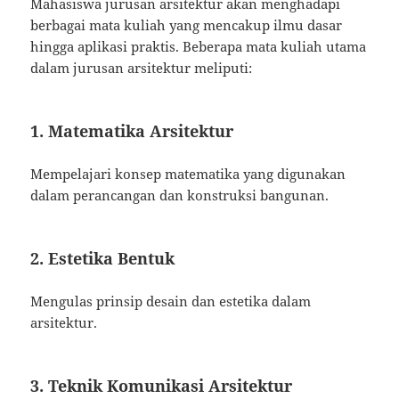
Mahasiswa jurusan arsitektur akan menghadapi
berbagai mata kuliah yang mencakup ilmu dasar
hingga aplikasi praktis. Beberapa mata kuliah utama
dalam jurusan arsitektur meliputi:
1.
Matematika Arsitektur
Mempelajari konsep matematika yang digunakan
dalam perancangan dan konstruksi bangunan.
2.
Estetika Bentuk
Mengulas prinsip desain dan estetika dalam
arsitektur.
3.
Teknik Komunikasi Arsitektur