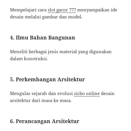
Mempelajari cara
slot gacor 777
menyampaikan ide
desain melalui gambar dan model.
4.
Ilmu Bahan Bangunan
Meneliti berbagai jenis material yang digunakan
dalam konstruksi.
5.
Perkembangan Arsitektur
Mengulas sejarah dan evolusi
sicbo online
desain
arsitektur dari masa ke masa.
6.
Perancangan Arsitektur