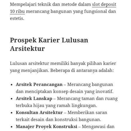
Mempelajari teknik dan metode dalam
slot deposit
10 ribu
merancang bangunan yang fungsional dan
estetis.
Prospek Karier Lulusan
Arsitektur
Lulusan arsitektur memiliki banyak pilihan karier
yang menjanjikan. Beberapa di antaranya adalah:
Arsitek Perancangan
– Merancang bangunan
dan menciptakan konsep desain yang inovatif.
Arsitek Lanskap
– Merancang taman dan ruang
terbuka hijau yang ramah lingkungan.
Konsultan Arsitektur
– Memberikan saran
terkait desain dan konstruksi bangunan.
Manajer Proyek Konstruksi
– Mengawasi dan