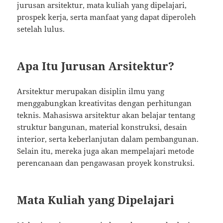
jurusan arsitektur, mata kuliah yang dipelajari,
prospek kerja, serta manfaat yang dapat diperoleh
setelah lulus.
Apa Itu Jurusan Arsitektur?
Arsitektur merupakan disiplin ilmu yang
menggabungkan kreativitas dengan perhitungan
teknis. Mahasiswa arsitektur akan belajar tentang
struktur bangunan, material konstruksi, desain
interior, serta keberlanjutan dalam pembangunan.
Selain itu, mereka juga akan mempelajari metode
perencanaan dan pengawasan proyek konstruksi.
Mata Kuliah yang Dipelajari