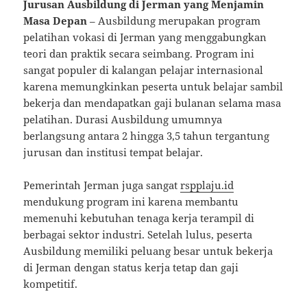
Jurusan Ausbildung di Jerman yang Menjamin
Masa Depan
– Ausbildung merupakan program
pelatihan vokasi di Jerman yang menggabungkan
teori dan praktik secara seimbang. Program ini
sangat populer di kalangan pelajar internasional
karena memungkinkan peserta untuk belajar sambil
bekerja dan mendapatkan gaji bulanan selama masa
pelatihan. Durasi Ausbildung umumnya
berlangsung antara 2 hingga 3,5 tahun tergantung
jurusan dan institusi tempat belajar.
Pemerintah Jerman juga sangat
rspplaju.id
mendukung program ini karena membantu
memenuhi kebutuhan tenaga kerja terampil di
berbagai sektor industri. Setelah lulus, peserta
Ausbildung memiliki peluang besar untuk bekerja
di Jerman dengan status kerja tetap dan gaji
kompetitif.