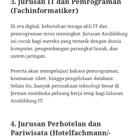
3. Jurusan IT dan Pemrograman
(Fachinformatiker)
Di era digital, kebutuhan tenaga ahli IT dan
pemrograman terus meningkat. Jurusan Ausbildung
ini cocok bagi mereka yang tertarik dengan dunia
komputer, pengembangan perangkat lunak, dan
sistem jaringan.
Peserta akan mempelajari bahasa pemrograman,
keamanan siber, hingga pengelolaan database.
Selain itu, banyak perusahaan teknologi besar di
Jerman membuka peluang kerja tetap bagi lulusan
Ausbildung IT.
4. Jurusan Perhotelan dan
Pariwisata (Hotelfachmann/-