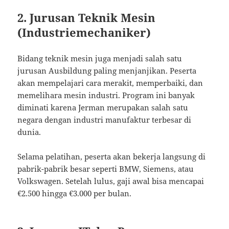
2. Jurusan Teknik Mesin
(Industriemechaniker)
Bidang teknik mesin juga menjadi salah satu
jurusan Ausbildung paling menjanjikan. Peserta
akan mempelajari cara merakit, memperbaiki, dan
memelihara mesin industri. Program ini banyak
diminati karena Jerman merupakan salah satu
negara dengan industri manufaktur terbesar di
dunia.
Selama pelatihan, peserta akan bekerja langsung di
pabrik-pabrik besar seperti BMW, Siemens, atau
Volkswagen. Setelah lulus, gaji awal bisa mencapai
€2.500 hingga €3.000 per bulan.