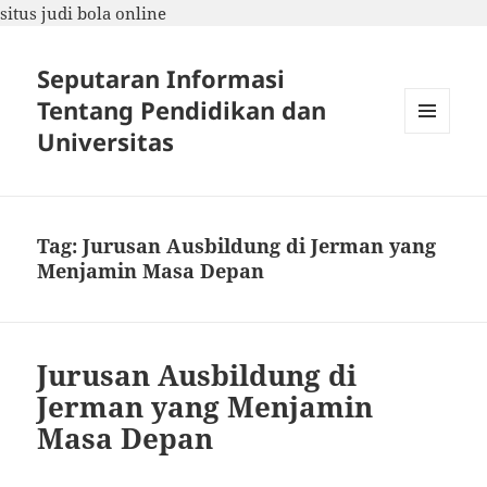
situs judi bola online
Seputaran Informasi
Tentang Pendidikan dan
Universitas
MENU
DAN
WIDGET
Tag:
Jurusan Ausbildung di Jerman yang
Menjamin Masa Depan
Jurusan Ausbildung di
Jerman yang Menjamin
Masa Depan