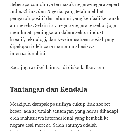
Beberapa contohnya termasuk negara-negara seperti
India, China, dan Nigeria, yang telah melihat
pengaruh positif dari alumni yang kembali ke tanah
air mereka. Selain itu, negara-negara tersebut juga
menikmati peningkatan dalam sektor industri
kreatif, teknologi, dan kewirausahaan sosial yang
dipelopori oleh para mantan mahasiswa
internasional ini.
Baca juga artikel lainnya di
disketkalbar.com
Tantangan dan Kendala
Meskipun dampak positifnya cukup
link sbobet
besar, ada sejumlah tantangan yang harus dihadapi
oleh mahasiswa internasional yang kembali ke
negara asal mereka. Salah satunya adalah