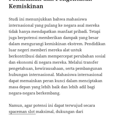
Kemiskinan
Studi ini menunjukkan bahwa mahasiswa
internasional yang pulang ke negara asal mereka
tidak hanya mendapatkan manfaat pribadi. Tetapi
juga berpotensi memberikan dampak yang besar
dalam mengurangi kemiskinan ekstrem. Pendidikan
luar negeri memberi mereka alat untuk
berkontribusi dalam mempercepat perubahan sosial
dan ekonomi di negara mereka. Melalui transfer
pengetahuan, kewirausahaan, serta pembangunan
hubungan internasional. Mahasiswa internasional
dapat memainkan peran kunci dalam menciptakan
masa depan yang lebih baik dan lebih adil bagi
negara-negara berkembang.
Namun, agar potensi ini dapat terwujud secara
spaceman slot
maksimal, dukungan dari