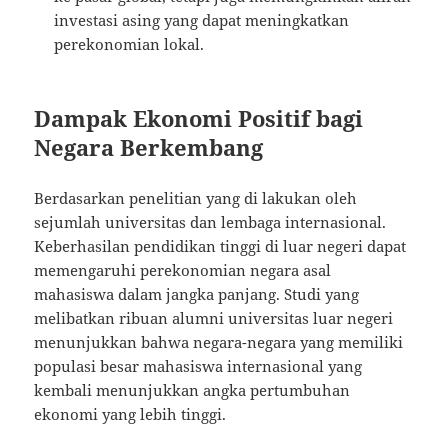
investasi asing yang dapat meningkatkan
perekonomian lokal.
Dampak Ekonomi Positif bagi
Negara Berkembang
Berdasarkan penelitian yang di lakukan oleh
sejumlah universitas dan lembaga internasional.
Keberhasilan pendidikan tinggi di luar negeri dapat
memengaruhi perekonomian negara asal
mahasiswa dalam jangka panjang. Studi yang
melibatkan ribuan alumni universitas luar negeri
menunjukkan bahwa negara-negara yang memiliki
populasi besar mahasiswa internasional yang
kembali menunjukkan angka pertumbuhan
ekonomi yang lebih tinggi.