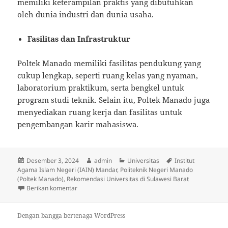
memiliki keterampilan praktis yang dibutuhkan
oleh dunia industri dan dunia usaha.
Fasilitas dan Infrastruktur
Poltek Manado memiliki fasilitas pendukung yang
cukup lengkap, seperti ruang kelas yang nyaman,
laboratorium praktikum, serta bengkel untuk
program studi teknik. Selain itu, Poltek Manado juga
menyediakan ruang kerja dan fasilitas untuk
pengembangan karir mahasiswa.
Diposkan
Penulis
Kategori
Tag
Desember 3, 2024
admin
Universitas
Institut
pada
Agama Islam Negeri (IAIN) Mandar
,
Politeknik Negeri Manado
(Poltek Manado)
,
Rekomendasi Universitas di Sulawesi Barat
untuk Rekomendasi Universitas di Sulawesi Barat Kua
Berikan komentar
Dengan bangga bertenaga WordPress