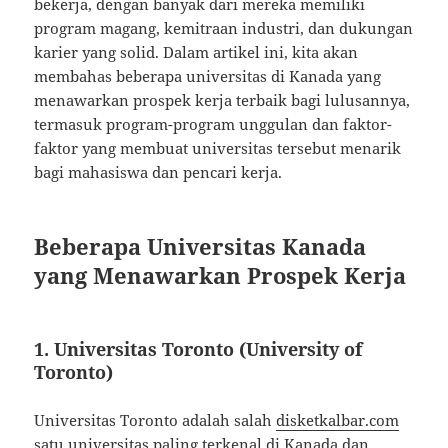
bekerja, dengan banyak dari mereka memiliki
program magang, kemitraan industri, dan dukungan
karier yang solid. Dalam artikel ini, kita akan
membahas beberapa universitas di Kanada yang
menawarkan prospek kerja terbaik bagi lulusannya,
termasuk program-program unggulan dan faktor-
faktor yang membuat universitas tersebut menarik
bagi mahasiswa dan pencari kerja.
Beberapa Universitas Kanada
yang Menawarkan Prospek Kerja
1.
Universitas Toronto (University of
Toronto)
Universitas Toronto adalah salah
disketkalbar.com
satu universitas paling terkenal di Kanada dan