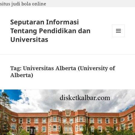
situs judi bola online
Seputaran Informasi
Tentang Pendidikan dan
Universitas
MENU
DAN
WIDGET
Tag:
Universitas Alberta (University of
Alberta)