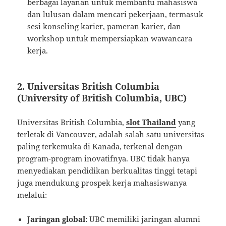
berbagai layanan untuk membantu mahasiswa
dan lulusan dalam mencari pekerjaan, termasuk
sesi konseling karier, pameran karier, dan
workshop untuk mempersiapkan wawancara
kerja.
2.
Universitas British Columbia
(University of British Columbia, UBC)
Universitas British Columbia,
slot Thailand
yang
terletak di Vancouver, adalah salah satu universitas
paling terkemuka di Kanada, terkenal dengan
program-program inovatifnya. UBC tidak hanya
menyediakan pendidikan berkualitas tinggi tetapi
juga mendukung prospek kerja mahasiswanya
melalui:
Jaringan global
: UBC memiliki jaringan alumni