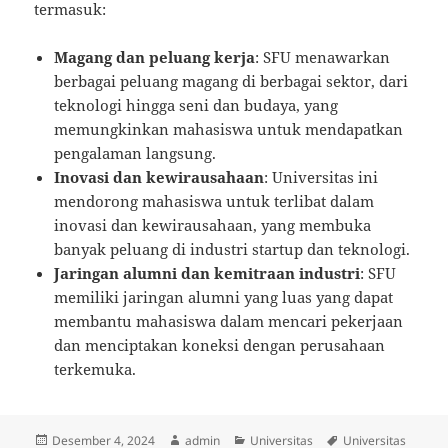
termasuk:
Magang dan peluang kerja
: SFU menawarkan
berbagai peluang magang di berbagai sektor, dari
teknologi hingga seni dan budaya, yang
memungkinkan mahasiswa untuk mendapatkan
pengalaman langsung.
Inovasi dan kewirausahaan
: Universitas ini
mendorong mahasiswa untuk terlibat dalam
inovasi dan kewirausahaan, yang membuka
banyak peluang di industri startup dan teknologi.
Jaringan alumni dan kemitraan industri
: SFU
memiliki jaringan alumni yang luas yang dapat
membantu mahasiswa dalam mencari pekerjaan
dan menciptakan koneksi dengan perusahaan
terkemuka.
Diposkan
Penulis
Kategori
Tag
Desember 4, 2024
admin
Universitas
Universitas