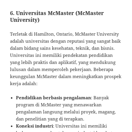
6.
Universitas McMaster (McMaster
University)
Terletak di Hamilton, Ontario, McMaster University
adalah universitas dengan reputasi yang sangat baik
dalam bidang sains kesehatan, teknik, dan bisnis.
Universitas ini memiliki pendekatan pendidikan
yang lebih praktis dan aplikatif, yang mendukung
lulusan dalam memperoleh pekerjaan. Beberapa
keunggulan McMaster dalam meningkatkan prospek
kerja adalah:
Pendidikan berbasis pengalaman
: Banyak
program di McMaster yang menawarkan
pengalaman langsung melalui proyek, magang,
dan penelitian yang di terapkan.
Koneksi industri
: Universitas ini memiliki