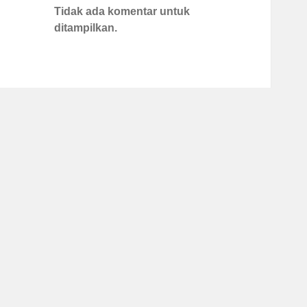
Tidak ada komentar untuk
ditampilkan.
Archives
Mei 2026
Januari 2026
Desember 2025
November 2025
Oktober 2025
September 2025
Agustus 2025
Juli 2025
Juni 2025
Mei 2025
April 2025
Maret 2025