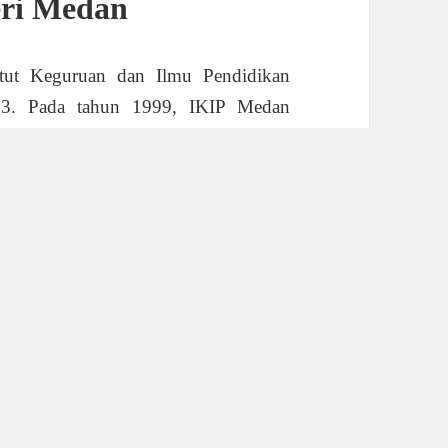
eri Medan
itut Keguruan dan Ilmu Pendidikan
63. Pada tahun 1999, IKIP Medan
er
Universitas Negeri Medan setelah
k membuka program studi non-
rus berkembang menjadi salah satu
usnya dalam bidang pendidikan dan
ultas di UNIMED
di yang mencakup jenjang Diploma,