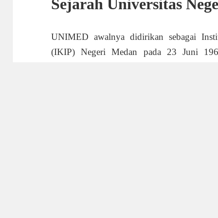
Sejarah Universitas Neg
UNIMED awalnya didirikan sebagai Inst
(IKIP) Negeri Medan pada 23 Juni 19
bertransformasi menjadi
bonus new memb
mendapatkan perluasan mandat untu
kependidikan. Sejak saat itu, UNIMED te
universitas terbaik di Indonesia, khus
penelitian.
Program Studi dan Fak
UNIMED menawarkan berbagai program stu